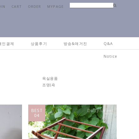
OIN
CART
ORDER
MYPAGE
Home
>
리빙
>
캔들&방향
개인결제
상품후기
방송&매거진
Q&A
Notice
욕실용품
조명
(4)
BEST
04