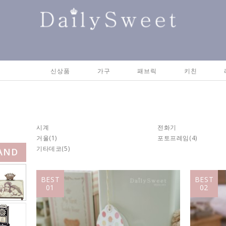
신상품
가구
패브릭
키친
시계
전화기
거울
(1)
포토프레임
(4)
기타데코
(5)
AND
BEST
BEST
01
02