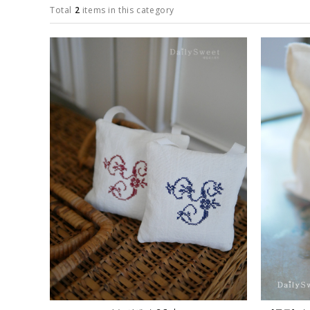
Total
2
items in this category