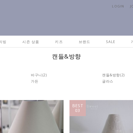
LOGIN
J
리빙
시즌 상품
키즈
브랜드
SALE
캔들&방향
바구니
(2)
캔들&방향
(2)
가든
글라스
BEST
03