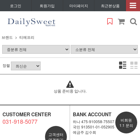
로그인
회원가입
마이페이지
최근본상품
브랜드
티에프리
정렬
상품 준비중 입니다.
CUSTOMER CENTER
BANK ACCOUNT
031-918-5077
비회원
하나 475-910058-75507
1:1 문의
국민 913501-01-052905
예금주 김수희
고객센터
연결하기