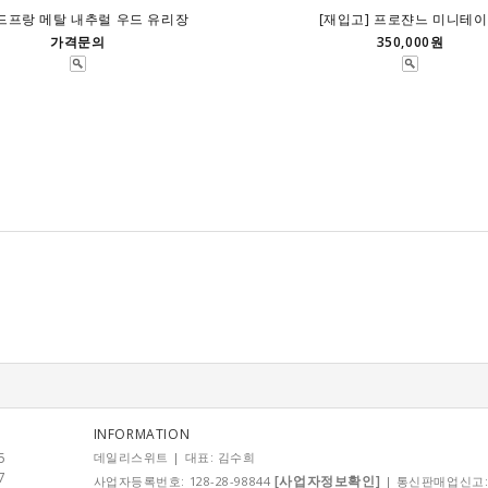
드프랑 메탈 내추럴 우드 유리장
[재입고] 프로쟌느 미니테
가격문의
350,000원
INFORMATION
5
데일리스위트 | 대표: 김수희
7
[사업자정보확인]
사업자등록번호: 128-28-98844
| 통신판매업신고: