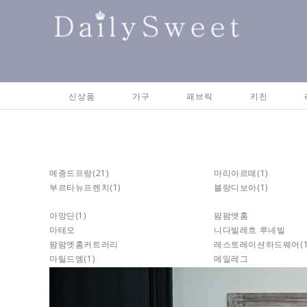
신상품
가구
패브릭
키친
메종드프랑
(21)
마리아르떼
(1)
부르타뉴프렌치
(1)
블랑디보아
(1)
아망딘
(1)
팜팜앳홈
마테오
니다빌레흐 루네빌
팜팜엣홈커트러리
레스토레이션하드웨어
(
마틸드엠
(1)
메일레그