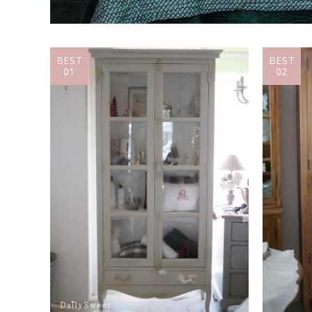
BEST
BEST
01
02