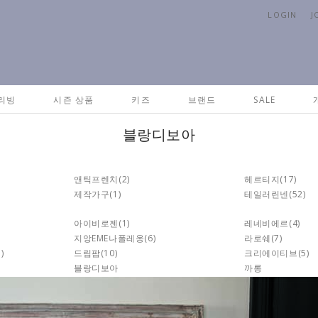
LOGIN
J
리빙
시즌 상품
키즈
브랜드
SALE
블랑디보아
앤틱프렌치
(2)
헤르티지
(17)
제작가구
(1)
테일러린넨
(52)
아이비로젠
(1)
레네비에르
(4)
지앙EME나폴레옹
(6)
라로쉐
(7)
1)
드림팜
(10)
크리에이티브
(5)
블랑디보아
까롱