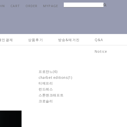
OIN
CART
ORDER
MYPAGE
Home
>
브랜드
>
블랑디보아
개인결제
상품후기
방송&매거진
Q&A
Notice
프로쟌느
(6)
charbet editions
(1)
티에프리
런드레스
스톤맨크래프트
크로슬리