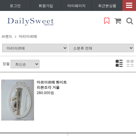
로그인
회원가입
마이페이지
최근본상품
브랜드
마리아르떼
정렬
마르아르떼 화이트
리본조각 거울
280,000원