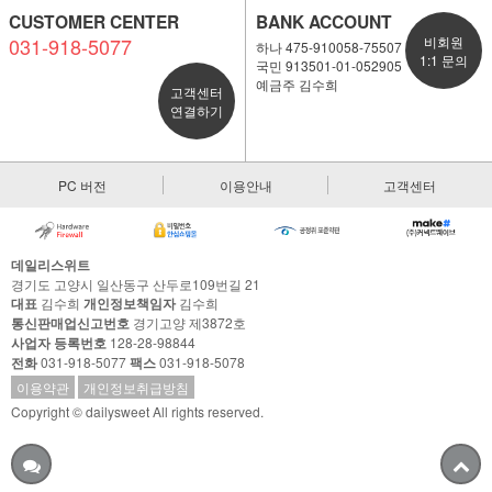
CUSTOMER CENTER
BANK ACCOUNT
031-918-5077
비회원
하나 475-910058-75507
1:1 문의
국민 913501-01-052905
예금주 김수희
고객센터
연결하기
PC 버전
이용안내
고객센터
데일리스위트
경기도 고양시 일산동구 산두로109번길 21
대표
김수희
개인정보책임자
김수희
통신판매업신고번호
경기고양 제3872호
사업자 등록번호
128-28-98844
전화
031-918-5077
팩스
031-918-5078
이용약관
개인정보취급방침
Copyright © dailysweet All rights reserved.