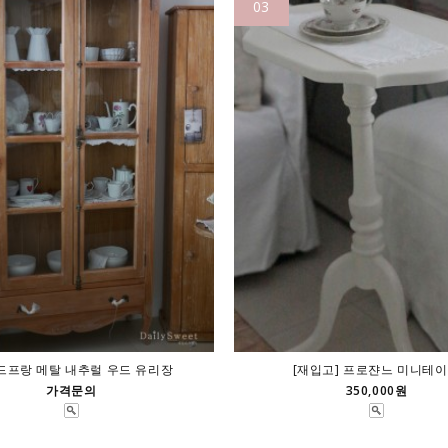
03
드프랑 메탈 내추럴 우드 유리장
[재입고] 프로쟌느 미니테
가격문의
350,000원