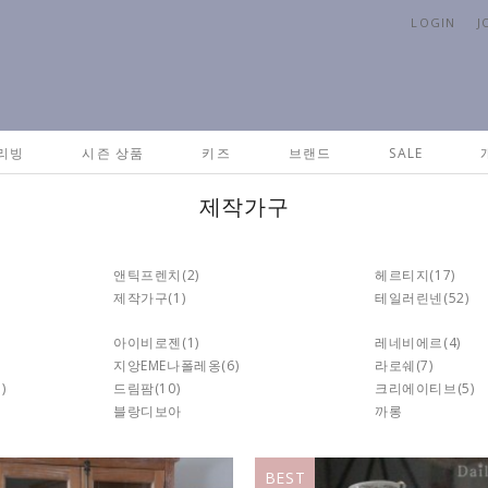
LOGIN
J
리빙
시즌 상품
키즈
브랜드
SALE
제작가구
앤틱프렌치
(2)
헤르티지
(17)
제작가구
(1)
테일러린넨
(52)
아이비로젠
(1)
레네비에르
(4)
지앙EME나폴레옹
(6)
라로쉐
(7)
1)
드림팜
(10)
크리에이티브
(5)
블랑디보아
까롱
BEST