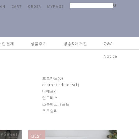
OIN
CART
ORDER
MYPAGE
Home
>
브랜드
>
제작가구
개인결제
상품후기
방송&매거진
Q&A
Notice
프로쟌느
(6)
charbet editions
(1)
티에프리
런드레스
스톤맨크래프트
크로슬리
BEST