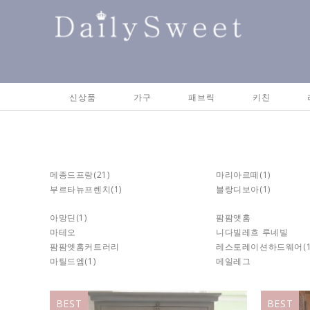
신상품
가구
패브릭
키친
메종드프랑
(21)
마리아르떼
(1)
부르타뉴프렌치
(1)
블랑디보아
(1)
아망딘
(1)
팜팜앳홈
마테오
니다빌레흐 루네빌
팜팜엣홈커트러리
레스토레이션하드웨어
(
마틸드엠
(1)
메일레그
BEST
BEST