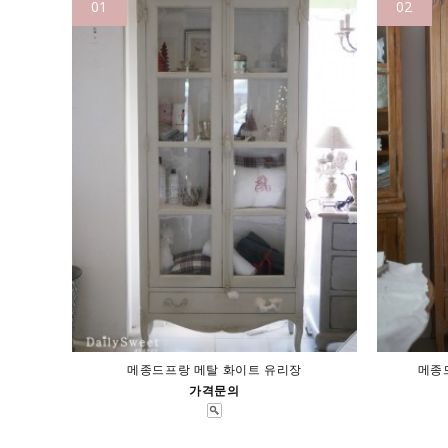
01
02
메종드프랑 메탈 화이트 유리장
메종
가격문의