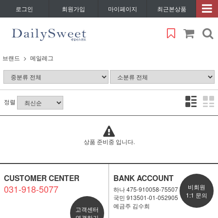
로그인
회원가입
마이페이지
최근본상품
브랜드
메일레그
정렬
상품 준비중 입니다.
CUSTOMER CENTER
BANK ACCOUNT
031-918-5077
비회원
하나 475-910058-75507
1:1 문의
국민 913501-01-052905
예금주 김수희
고객센터
연결하기