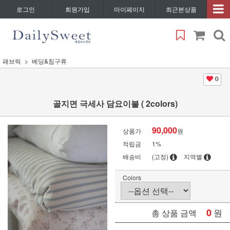
로그인
회원가입
마이페이지
최근본상품
패브릭
베딩&침구류
0
골지면 극세사 담요이불 ( 2colors)
90,000
상품가
원
적립금
1%
배송비
(고정)
지역별
Colors
0
원
총 상품 금액