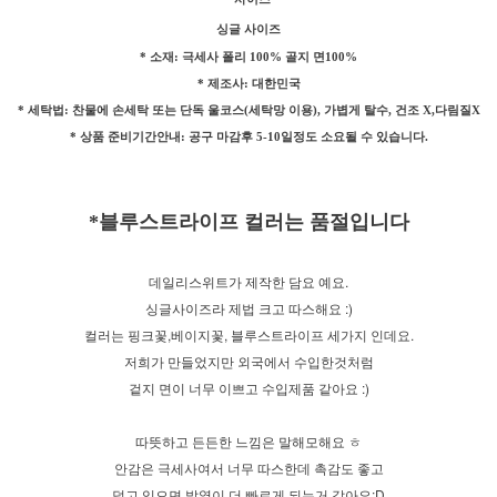
싱글 사이즈
* 소재: 극세사 폴리 100% 골지 면100%
* 제조사: 대한민국
* 세탁법: 찬물에 손세탁 또는 단독 울코스(세탁망 이용), 가볍게 탈수, 건조 X,다림질X
* 상품 준비기간안내: 공구 마감후 5-10일정도 소요될 수 있습니다.
*블루스트라이프 컬러는 품절입니다
데일리스위트가 제작한 담요 예요.
싱글사이즈라 제법 크고 따스해요 :)
컬러는 핑크꽃,베이지꽃, 블루스트라이프 세가지 인데요.
저희가 만들었지만 외국에서 수입한것처럼
겉지 면이 너무 이쁘고 수입제품 같아요 :)
따뜻하고 든든한 느낌은 말해모해요 ㅎ
안감은 극세사여서 너무 따스한데 촉감도 좋고
덮고 있으면 발열이 더 빠르게 되는거 같아요:D