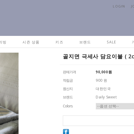
LOGIN
J
리빙
시즌 상품
키즈
브랜드
SALE
골지면 극세사 담요이불 ( 2co
판매가격
90,000
원
적립금
900 원
원산지
대한민국
브랜드
Daily Sweet
Colors