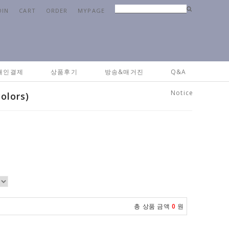
OIN
CART
ORDER
MYPAGE
Home
>
패브릭
>
베딩&침구류
> 골지면 극세사 담요이불 ( 2colors)
개인결제
상품후기
방송&매거진
Q&A
Notice
lors)
총 상품 금액
0
원