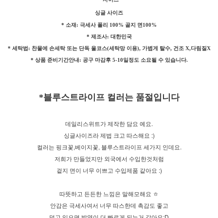
싱글 사이즈
* 소재: 극세사 폴리 100% 골지 면100%
* 제조사: 대한민국
* 세탁법: 찬물에 손세탁 또는 단독 울코스(세탁망 이용), 가볍게 탈수, 건조 X,다림질X
* 상품 준비기간안내: 공구 마감후 5-10일정도 소요될 수 있습니다.
*블루스트라이프 컬러는 품절입니다
데일리스위트가 제작한 담요 예요.
싱글사이즈라 제법 크고 따스해요 :)
컬러는 핑크꽃,베이지꽃, 블루스트라이프 세가지 인데요.
저희가 만들었지만 외국에서 수입한것처럼
겉지 면이 너무 이쁘고 수입제품 같아요 :)
따뜻하고 든든한 느낌은 말해모해요 ㅎ
안감은 극세사여서 너무 따스한데 촉감도 좋고
덮고 있으면 발열이 더 빠르게 되는거 같아요:D