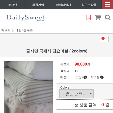
로그인
회원가입
마이페이지
최근본상품
패브릭
베딩&침구류
0
골지면 극세사 담요이불 ( 2colors)
90,000
상품가
원
적립금
1%
배송비
(고정)
지역별
Colors
0
원
총 상품 금액