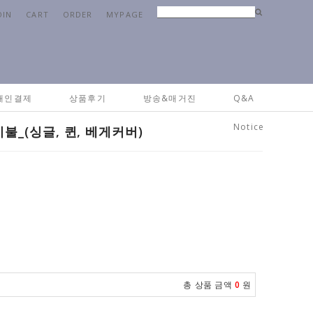
OIN
CART
ORDER
MYPAGE
릭
>
베딩&침구류
> [공구] 뜨왈 옥수수솜 퐁당 이불_(싱글, 퀸, 베게커버)
개인결제
상품후기
방송&매거진
Q&A
Notice
불_(싱글, 퀸, 베게커버)
총 상품 금액
0
원