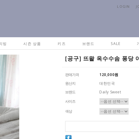
LOGIN
J
Home
>
패브
리빙
시즌 상품
키즈
브랜드
SALE
[공구] 뜨왈 옥수수솜 퐁당 이
판매가격
120,000
원
원산지
대한민국
브랜드
Daily Sweet
사이즈
색상