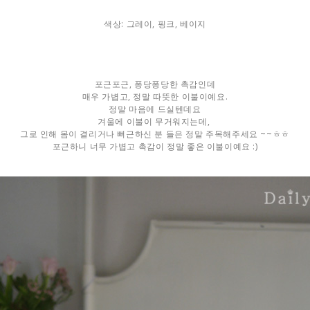
색상: 그레이, 핑크, 베이지
포근포근, 퐁당퐁당한 촉감인데
매우 가볍고, 정말 따뜻한 이불이예요.
정말 마음에 드실텐데요
겨울에 이불이 무거워지는데,
그로 인해 몸이 결리거나 뻐근하신 분 들은 정말 주목해주세요 ~~ㅎㅎ
포근하니 너무 가볍고 촉감이 정말 좋은 이불이예요 :)