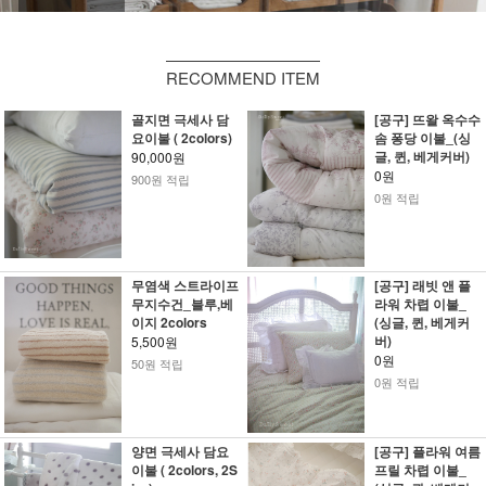
RECOMMEND ITEM
골지면 극세사 담
[공구] 뜨왈 옥수수
요이불 ( 2colors)
솜 퐁당 이불_(싱
글, 퀸, 베게커버)
90,000원
0원
900원 적립
0원 적립
무염색 스트라이프
[공구] 래빗 앤 플
무지수건_블루,베
라워 차렵 이불_
이지 2colors
(싱글, 퀸, 베게커
버)
5,500원
0원
50원 적립
0원 적립
양면 극세사 담요
[공구] 플라워 여름
이불 ( 2colors, 2S
프릴 차렵 이불_