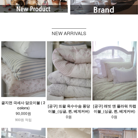
NEW ARRIVALS
골지면 극세사 담요이불 ( 2
[공구] 뜨왈 옥수수솜 퐁당
[공구] 래빗 앤 플라워 차렵
colors)
이불_(싱글, 퀸, 베게커버)
이불_(싱글, 퀸, 베게커버)
90,000원
0원
0원
900원 적립