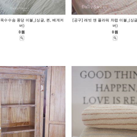
 옥수수솜 퐁당 이불_(싱글, 퀸, 베게커
[공구] 래빗 앤 플라워 차렵 이불_(싱글
버)
버)
0원
0원