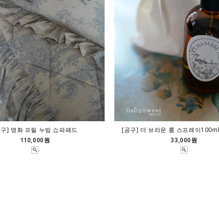
공구] 명화 프릴 누빔 쇼파패드
[공구] 더 브라운 룸 스프레이100m
110,000원
33,000원