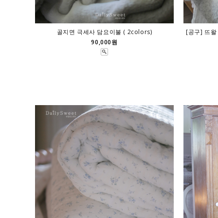
골지면 극세사 담요이불 ( 2colors)
[공구] 뜨왈
90,000원