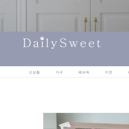
신상품
가구
패브릭
키친