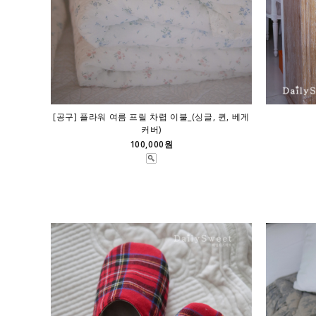
[공구] 플라워 여름 프릴 차렵 이불_(싱글, 퀸, 베게
커버)
100,000원