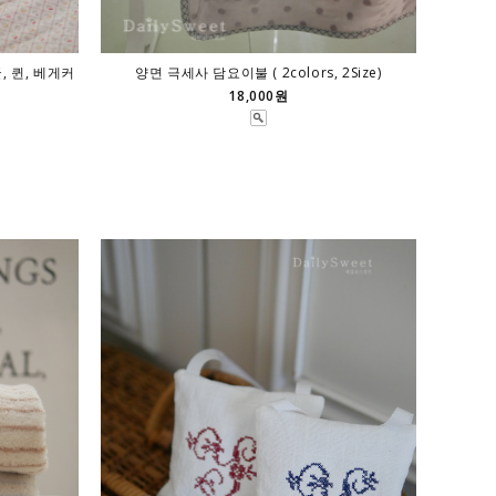
, 퀸, 베게커
양면 극세사 담요이불 ( 2colors, 2Size)
18,000원