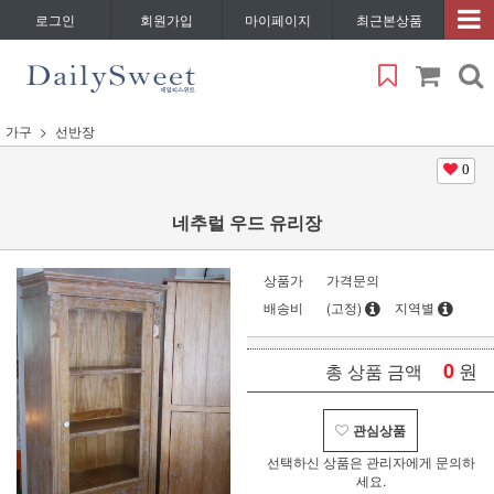
로그인
회원가입
마이페이지
최근본상품
가구
선반장
0
네추럴 우드 유리장
상품가
가격문의
배송비
(고정)
지역별
0
원
총 상품 금액
관심상품
선택하신 상품은 관리자에게 문의하
세요.