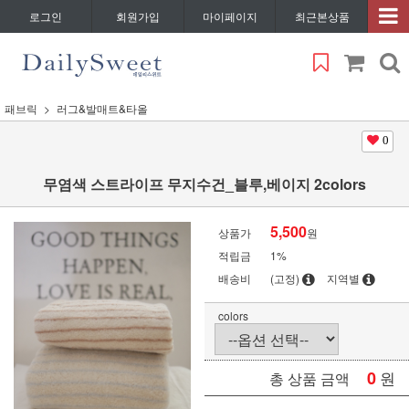
로그인
회원가입
마이페이지
최근본상품
패브릭
러그&발매트&타올
0
무염색 스트라이프 무지수건_블루,베이지 2colors
5,500
상품가
원
적립금
1%
배송비
(고정)
지역별
colors
0
원
총 상품 금액