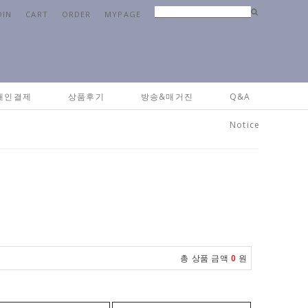
OIN
CART
ORDER
MYPAGE
Home
>
리빙
>
캔들&방향
> 자수 샤세이_2Colors
개인결제
상품후기
방송&매거진
Q&A
Notice
총 상품 금액
0
원