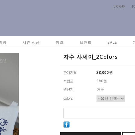
LOGIN
J
리빙
시즌 상품
키즈
브랜드
SALE
자수 샤세이_2Colors
판매가격
38,000
원
적립금
380원
원산지
한국
colors