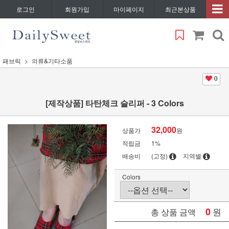
로그인
회원가입
마이페이지
최근본상품
패브릭
의류&기타소품
0
[제작상품] 타탄체크 슬리퍼 - 3 Colors
32,000
상품가
원
적립금
1%
배송비
(고정)
지역별
Colors
0
원
총 상품 금액