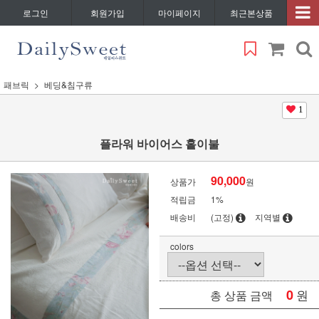
로그인
회원가입
마이페이지
최근본상품
패브릭
베딩&침구류
1
플라워 바이어스 홑이불
90,000
상품가
원
적립금
1%
배송비
(고정)
지역별
colors
0
원
총 상품 금액