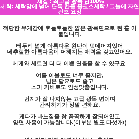
재질 : 최고급 광목 면100%
세탁: 세탁망에 넣어 단독 찬물 울코스세탁 / 그늘에 자연
건조 요망
적당한 무게감에 후들후들한 얇은 광목면으로 된 홑 이
불입니다.
테두리 넓게 아름다운 원단이 덧데어져있어
네추럴한 아름다움이 더해지는 매력을 갖고있어요.
베게와 세트면 더 더 이쁜 연출을 할 수 있구요.
여름 이불로도 너무 좋지만,
넓은 담요로도 좋고
소파 커버로도 안성맞춤입니다.
먼지가 잘 나지않는 고급 광목 면이며
관리하기가 정말 편해요.
게다가 바느질을 참 꼼꼼하게 잘되어있고
양면 사용이 가능합니다.(이부분 별표 다섯개!)