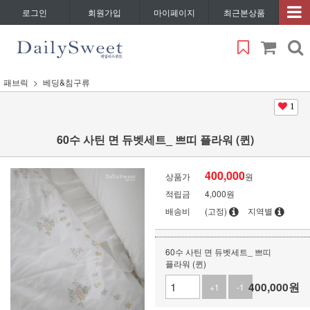
로그인
회원가입
마이페이지
최근본상품
패브릭
베딩&침구류
1
60수 사틴 면 듀벳세트_ 쁘띠 플라워 (퀸)
400,000
상품가
원
적립금
4,000원
배송비
(고정)
지역별
60수 사틴 면 듀벳세트_ 쁘띠
플라워 (퀸)
400,000
원
+1
-1