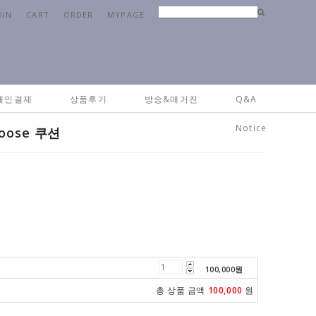
OIN
CART
ORDER
MYPAGE
e
>
패브릭
>
쿠션&방석&커버
> [엠브로이드 쿠션] Flying Goose 쿠션
개인결제
상품후기
방송&매거진
Q&A
Notice
oose 쿠션
100,000
원
총 상품 금액
100,000
원