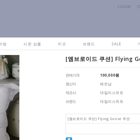
LOGIN
J
Hom
리빙
시즌 상품
키즈
브랜드
SALE
[엠브로이드 쿠션] Flying G
판매가격
100,000
원
원산지
베트남
제조사
데일리스위트
브랜드
데일리스위트
[엠브로이드 쿠션] Flying Goose 쿠션