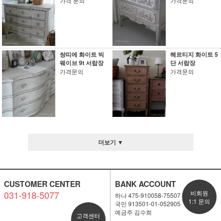
가격 문의
가격문의
쌍띠에 화이트 빅
헤르티지 화이트 5
웨이브 9t 서랍장
단 서랍장
가격문의
가격문의
더보기 ▼
CUSTOMER CENTER
BANK ACCOUNT
031-918-5077
비회원
하나 475-910058-75507
1:1 문의
국민 913501-01-052905
예금주 김수희
고객센터