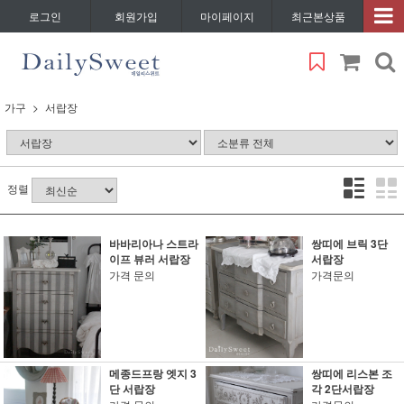
로그인
회원가입
마이페이지
최근본상품
가구
서랍장
정렬
바바리아나 스트라
쌍띠에 브릭 3단
이프 뷰러 서랍장
서랍장
가격 문의
가격문의
메종드프랑 엣지 3
쌍띠에 리스본 조
단 서랍장
각 2단서랍장